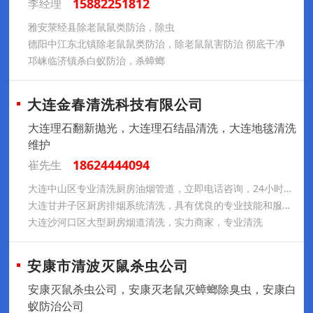
15882251812
李经理
雅安荥经县除老鼠鼠类防治，除虫
德阳中江东北镇除老鼠鼠类防治，除老鼠鼠害防治 彻底干净
邛崃临济镇杀白蚁防治，杀蟑螂
大连金春清洗科技有限公司
大连理石翻新抛光，大连理石结晶清洗，大连地毯清洗
维护
18624444094
崔先生
大连中山区专业清洗厨房油烟管道，立即电话咨询，24小时内立即上门
大连甘井子区厨房排烟系统清洗，具有优良的专业技能和服务意识
大连沙河口区大型厨房烟道清洗，实力商家，专业清洗
安康市清波灭鼠杀虫公司
安康灭鼠杀虫公司，安康灭老鼠灭蟑螂除臭虫，安康白
蚁防治公司