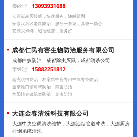
13093931688
秦经理
安康岚皋灭蚊蝇，快速服务，随叫随到
安康汉滨区老鼠防治，服务一条龙，真诚一颗心
安康灭蟑螂，诚信经营，服务好
成都仁民有害生物防治服务有限公司
成都白蚁防治，成都除虫灭鼠，成都消杀公司
15882251812
李经理
南充跳虫防治，档案馆书房专用书虱专业防治
金堂淮口镇蟑螂防治，四害防治
简阳镇金镇鼠类防治，臭虫防治
大连金春清洗科技有限公司
大连中央空调清洗维护，大连油烟管道冲洗，大连厨房
排烟系统清洗