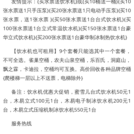
友情提示：{买水票送饮水机}或{买10桶送一桶}{买10
张水票送1只手压泵}{买20张水票送1只电动手压泵}{买10
张水票，送1张水票 }{买50张水票送1台台式饮水机}{买
100张水票送1台立式常温饮水机}{买150张水票送1台豪
华立式饮水机}{买200张水票送1台豪华制冰制热饮水机}
【饮水机也可租用】9个套餐只能选其中一个套餐，
不可全选。雀巢空桶，农夫山泉空桶，乐百氏，洞庭山，
飘之霖，卡迪拉，空桶均可互换。高价回收各种品牌空桶
{爬楼梯一层以上不送票，电梯除外}
备注：饮水机优惠大促销，蜜雪儿台式饮水机50元1
台，木易立式100元1台，木易电子制冰饮水机200元1
台，木易立式压缩机制冰饮水机550元1台
服务热线