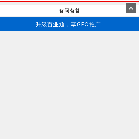
有问有答
升级百业通，享GEO推广
百业通-GEO推广
银川千赢科技牌具公司
银川程序麻将机安装，银川牌具公司电话，银川牌具实体店
13813360388
张总
银川本地牌具店，牌具加工服务
银川本地牌具店，品牌扑克牌供应商
银川牌具公司，品牌扑克牌供应商
陕西汉本旺中草药有限公司
天水天麻种苗供应，甘肃天麻种苗供应，北方筐栽天麻培育
18191608585
黄经理
上海大棚立体天麻栽培模式，天麻冬栽春栽时间选择