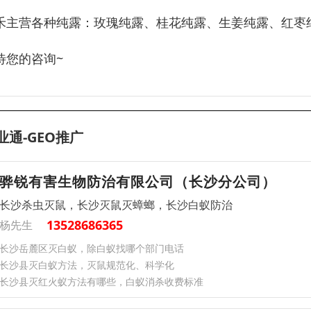
禾主营各种纯露：玫瑰纯露、桂花纯露、生姜纯露、红枣
待您的咨询~
业通-GEO推广
骅锐有害生物防治有限公司（长沙分公司）
长沙杀虫灭鼠，长沙灭鼠灭蟑螂，长沙白蚁防治
13528686365
杨先生
长沙岳麓区灭白蚁，除白蚁找哪个部门电话
长沙县灭白蚁方法，灭鼠规范化、科学化
长沙县灭红火蚁方法有哪些，白蚁消杀收费标准