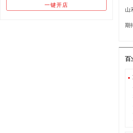
一键开店
山
期
百