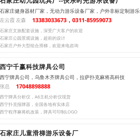
石家庄幼儿园玩具厂--快乐时光游乐设备厂
石家庄健身器材厂家，无动力游乐设备厂家，户外非标定制游乐
13383033673，0311-85959073
左云霞 左森
石家庄文旅配套设施，深受广大客户的欢迎
石家庄公园景观设施，超前的设计
石家庄户外大型组合滑梯，欢迎来电咨询
西宁千赢科技牌具公司
西宁牌具公司，乌鲁木齐牌具公司，拉萨扑克麻将高科技
17048898888
张总
西宁牌具分析仪，A6主机分析仪现货
西宁扑克报牌器，全国各地有实体店
西宁程序麻将机改装，牌具可印制LOGO
石家庄儿童滑梯游乐设备厂