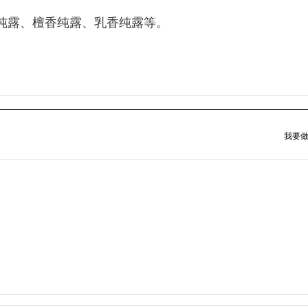
纯露、檀香纯露、乳香纯露等。
我要做