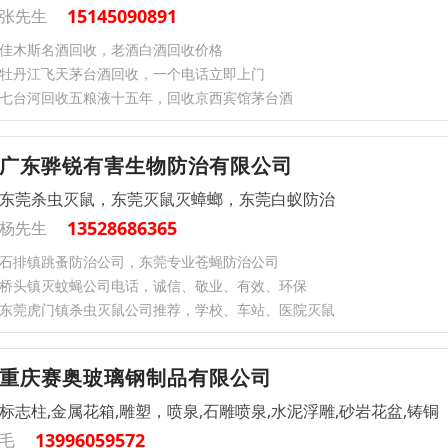
15145090891
张先生
佳木斯名酒回收，老酒白酒回收价格
牡丹江飞天茅台酒回收，一个电话立即上门
七台河回收五粮液十五年，回收京西宾馆茅台酒
广东骅锐有害生物防治有限公司
东莞杀虫灭鼠，东莞灭鼠灭蟑螂，东莞白蚁防治
13528686365
杨先生
石排镇跳蚤防治公司，东莞专业苍蝇防治公司
桥头镇灭蚊蝇公司电话，诚信、敬业、有效、环保
东莞虎门镇杀虫灭鼠公司推荐，学校、车站、医院灭鼠
重庆赛奥玻璃钢制品有限公司
标志柱,金属花箱,雕塑，喷泉,石雕喷泉,水泥浮雕,砂岩花盆,铸铜
13996059572
毛