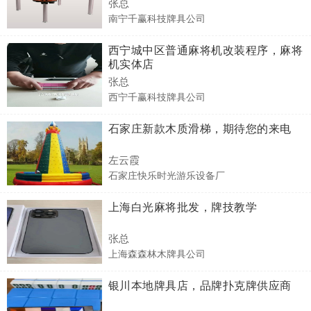
张总
南宁千赢科技牌具公司
西宁城中区普通麻将机改装程序，麻将
机实体店
张总
西宁千赢科技牌具公司
石家庄新款木质滑梯，期待您的来电
左云霞
石家庄快乐时光游乐设备厂
上海白光麻将批发，牌技教学
张总
上海森森林木牌具公司
银川本地牌具店，品牌扑克牌供应商