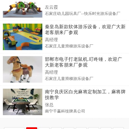
左云霞
石家庄幼儿园玩具厂--快乐时光游乐设备厂
秦皇岛新款软体游乐设备，欢迎广大新
老客朋来厂参观
高经理
石家庄儿童滑梯游乐设备厂
邯郸市电子打老鼠机.叮咚锤，欢迎广
大新老客朋来厂参观
高经理
石家庄儿童滑梯游乐设备厂
南宁良庆区白光麻将定制加工，麻将牌
技教学
张总
南宁千赢科技牌具公司