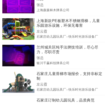
张总
上海森森林木牌具公司
上海新款PE板塑木不锈钢滑梯，儿童
乐园游乐设施，环保无毒害
左云霞
石家庄幼儿园玩具厂--快乐时光游乐设备厂
兰州城关区纯手法牌技培训，尽心尽
力，尽职尽责
张总
银川千赢科技牌具公司
石家庄儿童滑梯市场报价，支持非标定
制
左云霞
石家庄幼儿园玩具厂--快乐时光游乐设备厂
石家庄订制幼儿园玩具，品质典范