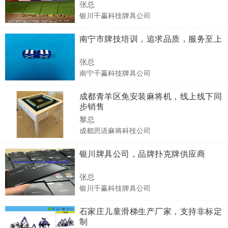
张总
银川千赢科技牌具公司
南宁市牌技培训，追求品质，服务至上
张总
南宁千赢科技牌具公司
‌成都‌青羊区‌‌‌免安装麻将机，线上线下同
步销售
黎总
成都思语麻将科技公司
银川牌具公司，品牌扑克牌供应商
张总
银川千赢科技牌具公司
石家庄儿童滑梯生产厂家，支持非标定
制